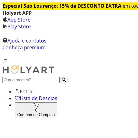
Especial São Lourenço
:
15% de DESCONTO EXTRA
em tod
Holyart APP
App Store
Play Store
Ajuda e contatos
Conheça premium
Entrar
Lista de Desejos
0
Carrinho de Compras