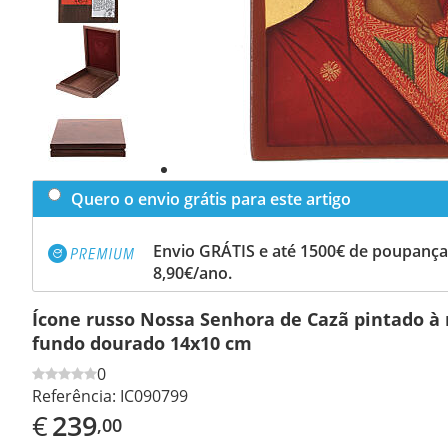
Previous
slide
Next
slide
Quero o envio grátis para este artigo
Envio GRÁTIS e até 1500€ de poupança
8,90€/ano.
Ícone russo Nossa Senhora de Cazã pintado 
fundo dourado 14x10 cm
0
Referência:
IC090799
€
239
,00