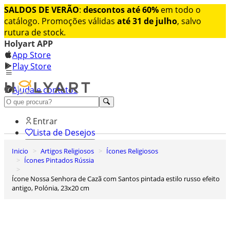
SALDOS DE VERÃO
:
descontos até 60%
em todo o
catálogo. Promoções válidas
até 31 de julho
, salvo
rutura de stock.
Holyart APP
App Store
Play Store
Ajuda e contatos
Conheça premium
Entrar
Lista de Desejos
Inicio
Artigos Religiosos
Ícones Religiosos
0
Ícones Pintados Rússia
Carrinho de Compras
Ícone Nossa Senhora de Cazã com Santos pintada estilo russo efeito
antigo, Polónia, 23x20 cm