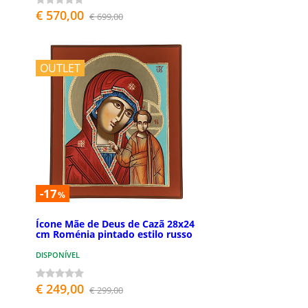
€ 570,00
€ 699,00
OUTLET
-17
%
Ícone Mãe de Deus de Cazã 28x24
cm Roménia pintado estilo russo
DISPONÍVEL
€ 249,00
€ 299,00