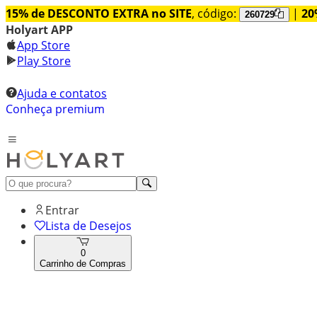
15% de DESCONTO EXTRA no SITE
, código:
|
20
260729
Holyart APP
App Store
Play Store
Ajuda e contatos
Conheça premium
Entrar
Lista de Desejos
0
Carrinho de Compras