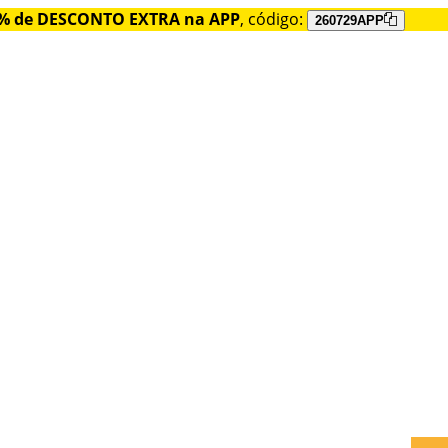
% de DESCONTO EXTRA na APP
, código:
260729APP