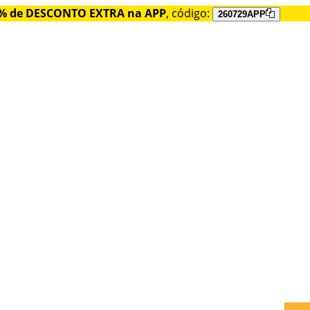
% de DESCONTO EXTRA na APP
, código:
260729APP