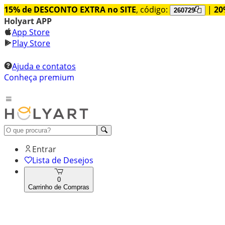
15% de DESCONTO EXTRA no SITE
, código:
|
20
260729
Holyart APP
App Store
Play Store
Ajuda e contatos
Conheça premium
Entrar
Lista de Desejos
0
Carrinho de Compras