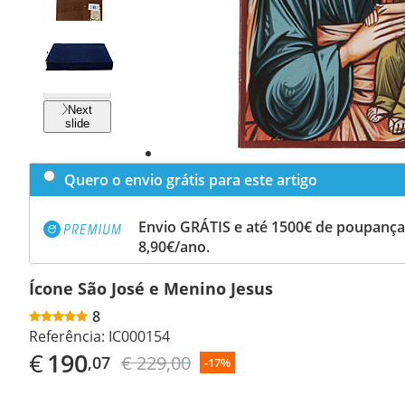
Previous
slide
Next
slide
Quero o envio grátis para este artigo
Envio GRÁTIS e até 1500€ de poupança
8,90€/ano.
Ícone São José e Menino Jesus
8
Referência:
IC000154
€
190
€ 229,00
,07
-17%