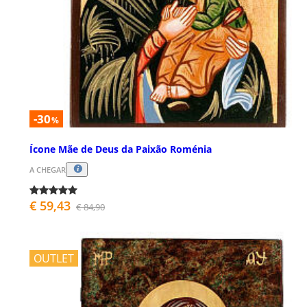
-30
%
Ícone Mãe de Deus da Paixão Roménia
A CHEGAR
€ 59,43
€ 84,90
OUTLET