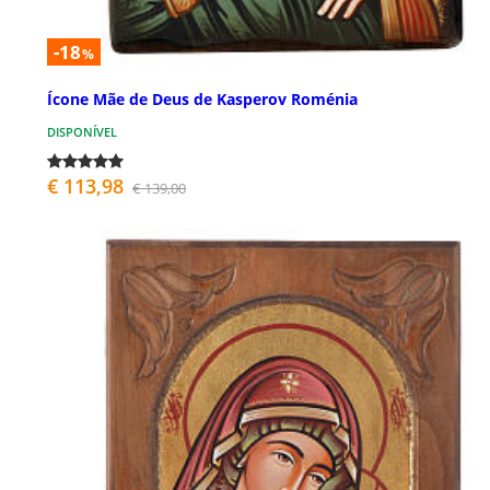
-18
%
Ícone Mãe de Deus de Kasperov Roménia
DISPONÍVEL
€ 113,98
€ 139,00