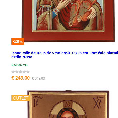
-29
%
Ícone Mãe de Deus de Smolensk 33x28 cm Roménia pinta
estilo russo
DISPONÍVEL
€ 249,00
€ 349,00
OUTLET