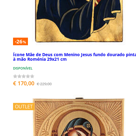
-26
%
Ícone Mãe de Deus com Menino Jesus fundo dourado pint
à mão Roménia 29x21 cm
DISPONÍVEL
€ 170,00
€ 229,00
OUTLET