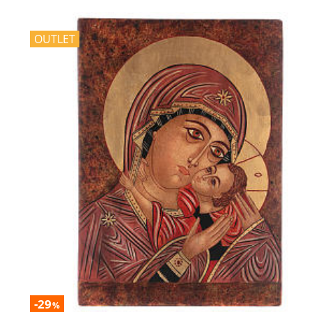
OUTLET
-29
%