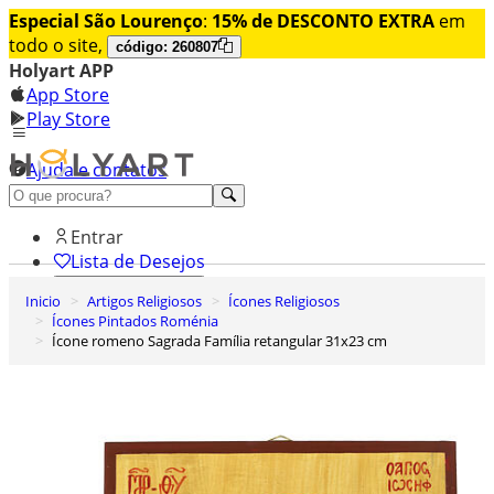
Especial São Lourenço
:
15% de DESCONTO EXTRA
em
todo o site,
código: 260807
Holyart APP
App Store
Play Store
Ajuda e contatos
Conheça premium
Entrar
Lista de Desejos
Inicio
Artigos Religiosos
Ícones Religiosos
0
Ícones Pintados Roménia
Carrinho de Compras
Ícone romeno Sagrada Família retangular 31x23 cm