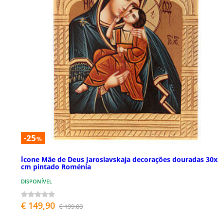
-25
%
Ícone Mãe de Deus Jaroslavskaja decorações douradas 30
cm pintado Roménia
DISPONÍVEL
€ 149,90
€ 199,00