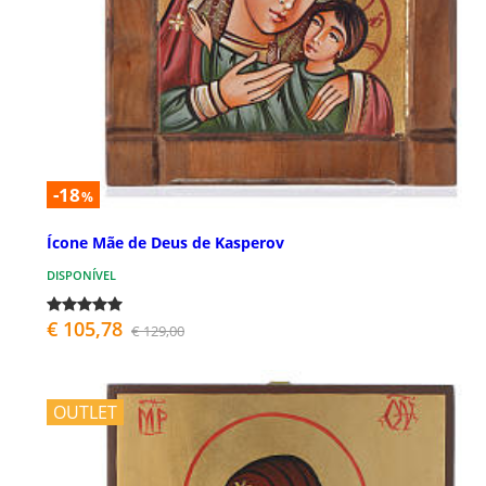
-18
%
Ícone Mãe de Deus de Kasperov
DISPONÍVEL
€ 105,78
€ 129,00
OUTLET