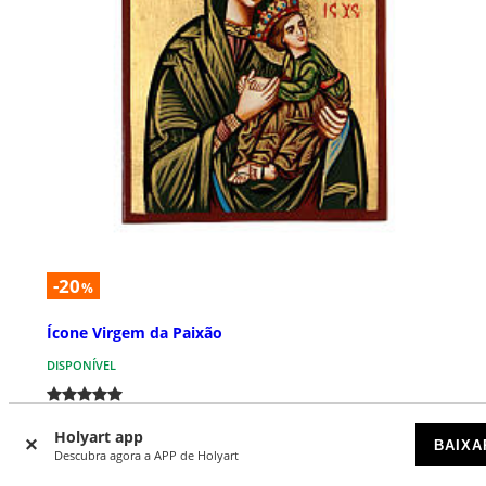
-20
%
Ícone Virgem da Paixão
DISPONÍVEL
€ 79,20
€ 99,00
Holyart app
BAIXA
Descubra agora a APP de Holyart