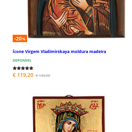
-20
%
Ícone Virgem Vladimirskaya moldura madeira
DISPONÍVEL
€ 119,20
€ 149,00