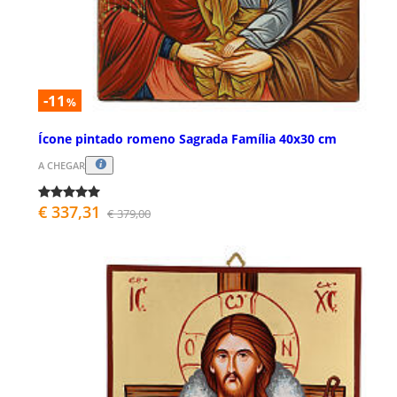
-11
%
Ícone pintado romeno Sagrada Família 40x30 cm
A CHEGAR
€ 337,31
€ 379,00