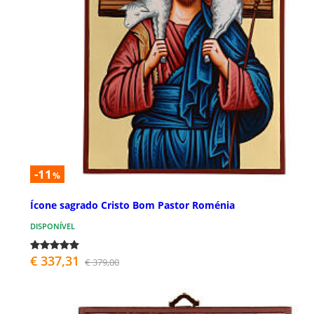
-11
%
Ícone sagrado Cristo Bom Pastor Roménia
DISPONÍVEL
€ 337,31
€ 379,00