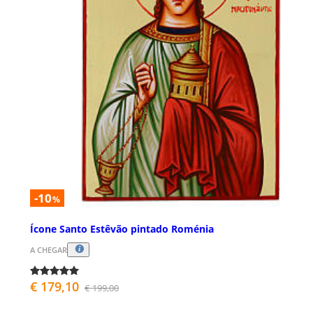
-10
%
Ícone Santo Estêvão pintado Roménia
A CHEGAR
€ 179,10
€ 199,00