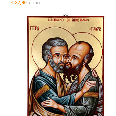
€ 87,90
€ 99,00