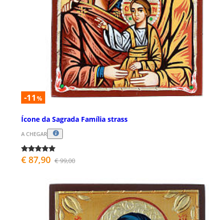
-11
%
Ícone da Sagrada Família strass
A CHEGAR
€ 87,90
€ 99,00