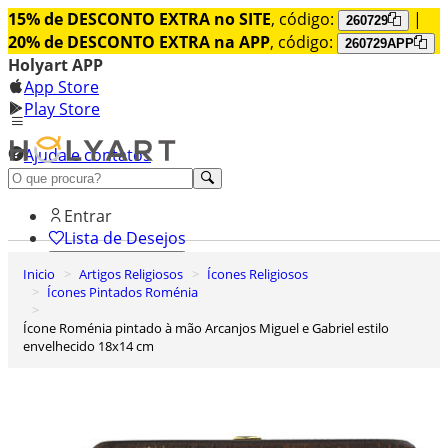
15% de DESCONTO EXTRA no SITE
, código:
|
260729
20% de DESCONTO EXTRA na APP
, código:
260729APP
Holyart APP
App Store
Play Store
Ajuda e contatos
Conheça premium
Entrar
Lista de Desejos
Inicio
Artigos Religiosos
Ícones Religiosos
0
Ícones Pintados Roménia
Carrinho de Compras
Ícone Roménia pintado à mão Arcanjos Miguel e Gabriel estilo
envelhecido 18x14 cm