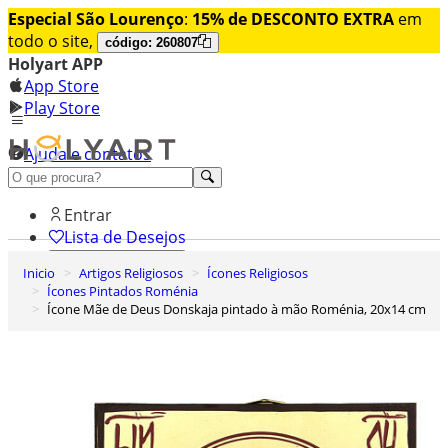
Especial São Lourenço
:
15% de DESCONTO EXTRA
em
todo o site,
código: 260807
Holyart APP
App Store
Play Store
Ajuda e contatos
Conheça premium
Entrar
Lista de Desejos
Inicio
Artigos Religiosos
Ícones Religiosos
0
Ícones Pintados Roménia
Carrinho de Compras
Ícone Mãe de Deus Donskaja pintado à mão Roménia, 20x14 cm