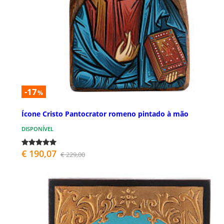
-17
%
Ícone Cristo Pantocrator romeno pintado à mão
DISPONÍVEL
€ 190,07
€ 229,00