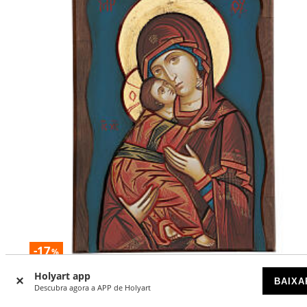
-17
%
Holyart app
Ícone Nossa Senhora de Vladimir fundo azul
BAIXA
Descubra agora a APP de Holyart
DISPONÍVEL