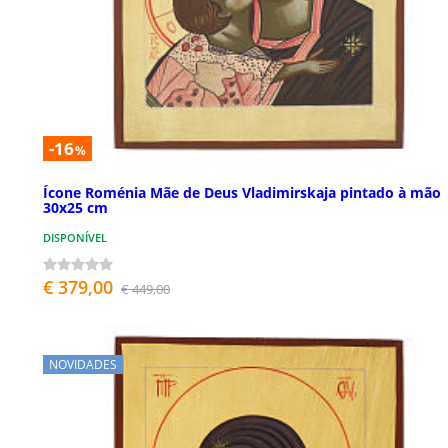
-16
%
Ícone Roménia Mãe de Deus Vladimirskaja pintado à mão
30x25 cm
DISPONÍVEL
€ 379,00
€ 449,00
NOVIDADES