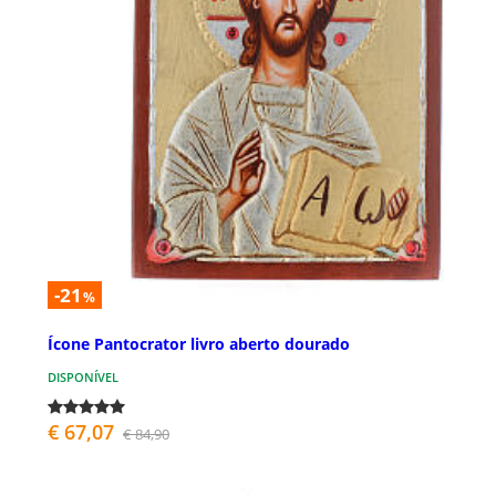
-21
%
Ícone Pantocrator livro aberto dourado
DISPONÍVEL
€ 67,07
€ 84,90