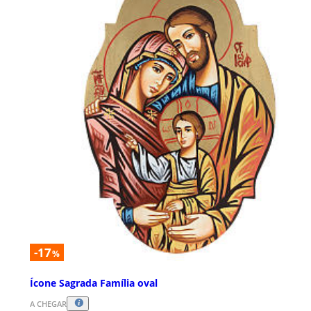
-17
%
Ícone Sagrada Família oval
A CHEGAR