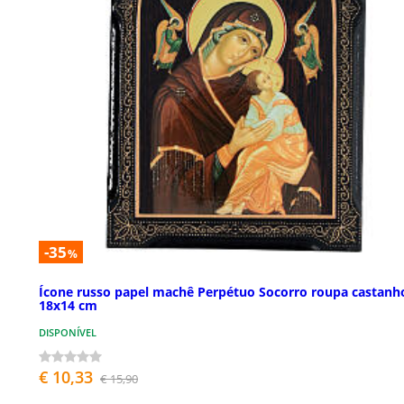
-35
%
Ícone russo papel machê Perpétuo Socorro roupa castanh
18x14 cm
DISPONÍVEL
€ 10,33
€ 15,90