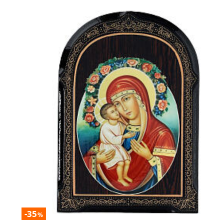
-35
%