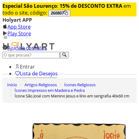
Especial São Lourenço
:
15% de DESCONTO EXTRA
em
todo o site, código:
260807
Holyart APP
App Store
Play Store
Ajuda e contatos
Conheça premium
Entrar
Lista de Desejos
Inicio
Artigos Religiosos
Ícones Religiosos
0
Ícones Impressos em Madeira e Pedra
Carrinho de Compras
Ícone São José com Menino Jesus e lírio em serigrafia 40x60 cm