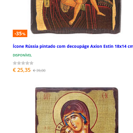
-35
%
Ícone Rússia pintado com decoupáge Axion Estin 18x14 c
DISPONÍVEL
€ 25,35
€ 39,00