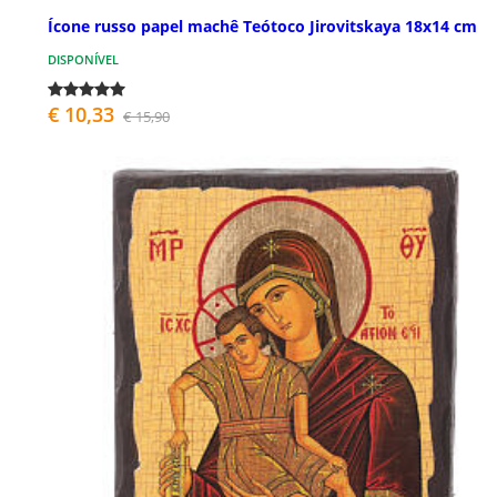
Ícone russo papel machê Teótoco Jirovitskaya 18x14 cm
DISPONÍVEL
€ 10,33
€ 15,90