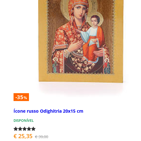
-35
%
Ícone russo Odighitria 20x15 cm
DISPONÍVEL
€ 25,35
€ 39,00