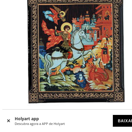
Laca russa São Jorge 25x20 cm papel machê
Holyart app
BAIXA
Descubra agora a APP de Holyart
ESGOTADO