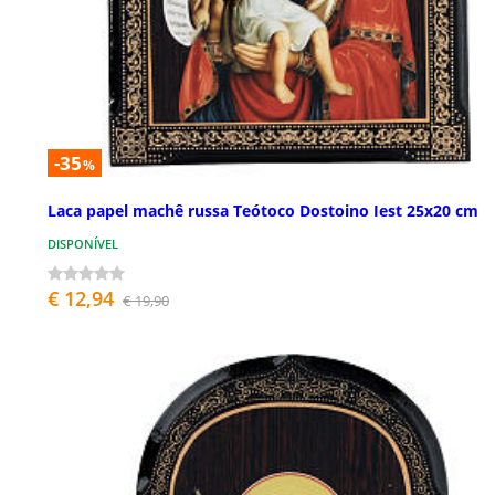
-35
%
Laca papel machê russa Teótoco Dostoino Iest 25x20 cm
DISPONÍVEL
€ 12,94
€ 19,90