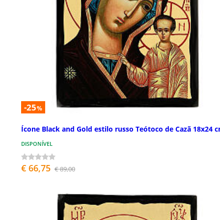
-25
%
Ícone Black and Gold estilo russo Teótoco de Cazã 18x24 
DISPONÍVEL
€ 66,75
€ 89,00