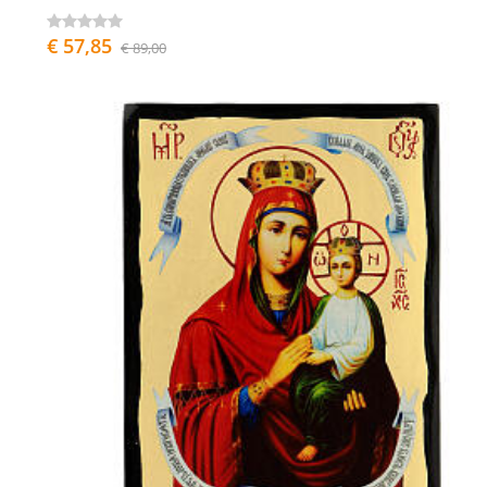
€ 57,85
€ 89,00