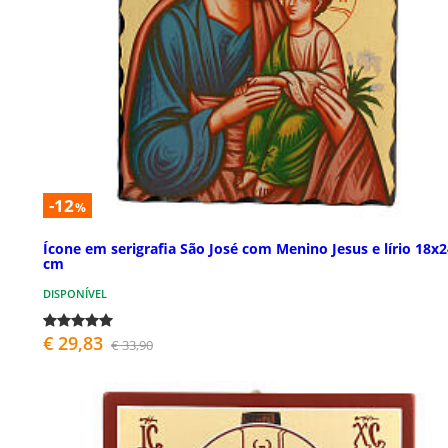
-12
%
Ícone em serigrafia São José com Menino Jesus e lírio 18x
cm
DISPONÍVEL
€ 29,83
€ 33,90