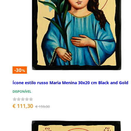
-30
%
Ícone estilo russo Maria Menina 30x20 cm Black and Gold
DISPONÍVEL
€ 111,30
€ 159,00