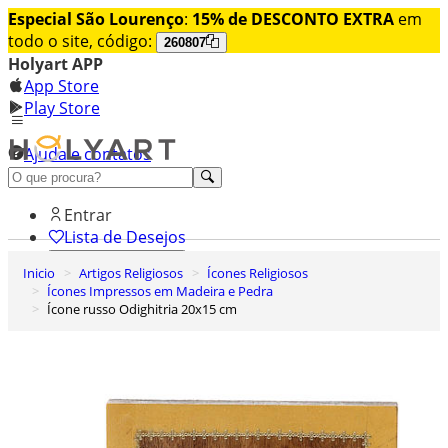
Especial São Lourenço
:
15% de DESCONTO EXTRA
em
todo o site, código:
260807
Holyart APP
App Store
Play Store
Ajuda e contatos
Conheça premium
Entrar
Lista de Desejos
Inicio
Artigos Religiosos
Ícones Religiosos
0
Ícones Impressos em Madeira e Pedra
Carrinho de Compras
Ícone russo Odighitria 20x15 cm