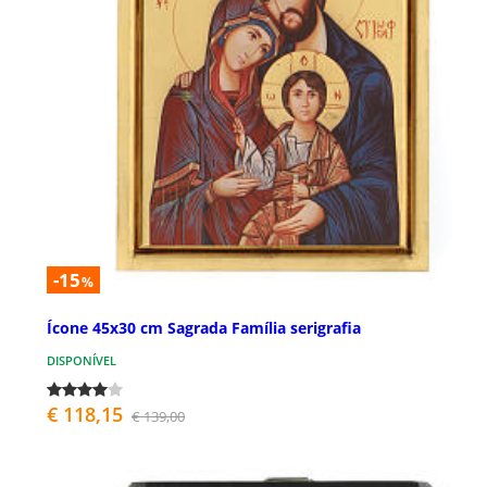
-15
%
Ícone 45x30 cm Sagrada Família serigrafia
DISPONÍVEL
€ 118,15
€ 139,00