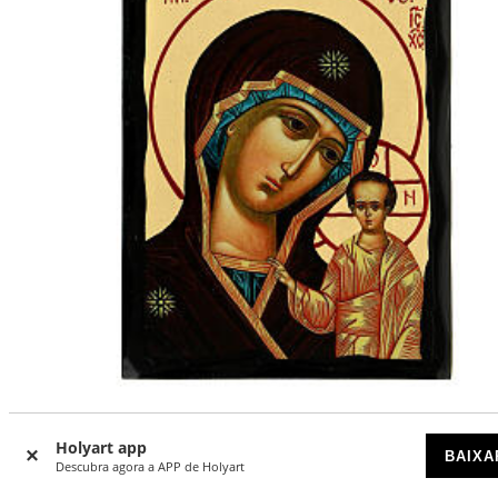
Ícone Teótoco de Cazã estilo russo Black and Gold 14x18 
Holyart app
BAIXA
Descubra agora a APP de Holyart
DISPONÍVEL