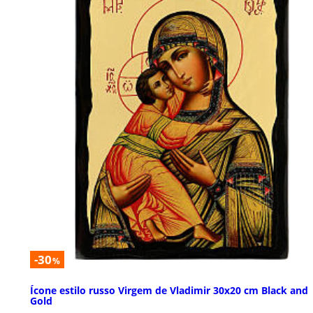
-30
%
Ícone estilo russo Virgem de Vladimir 30x20 cm Black and
Gold