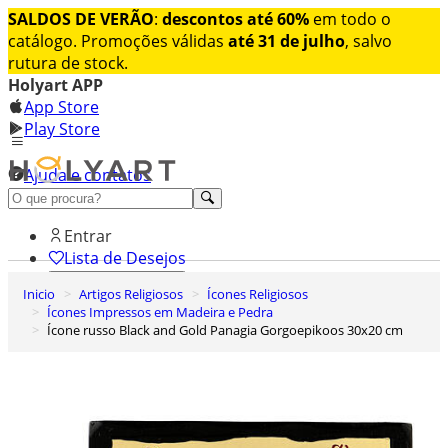
SALDOS DE VERÃO
:
descontos até 60%
em todo o
catálogo. Promoções válidas
até 31 de julho
, salvo
rutura de stock.
Holyart APP
App Store
Play Store
Ajuda e contatos
Conheça premium
Entrar
Lista de Desejos
Inicio
Artigos Religiosos
Ícones Religiosos
0
Ícones Impressos em Madeira e Pedra
Carrinho de Compras
Ícone russo Black and Gold Panagia Gorgoepikoos 30x20 cm