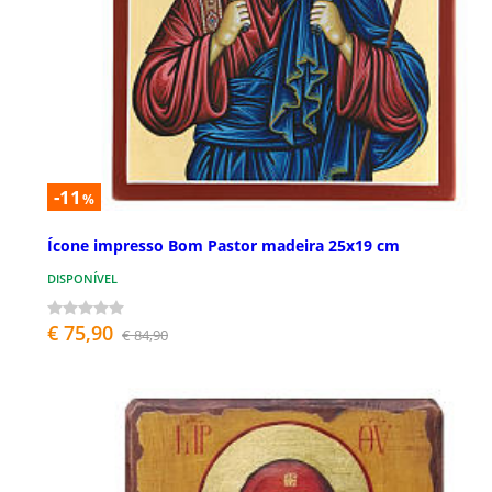
-11
%
Ícone impresso Bom Pastor madeira 25x19 cm
DISPONÍVEL
€ 75,90
€ 84,90