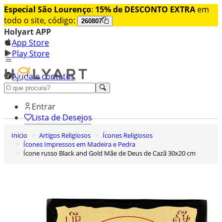
Especial São Lourenço
:
15% de DESCONTO EXTRA
em
todo o site, código:
260807
Holyart APP
App Store
Play Store
Ajuda e contatos
Conheça premium
Entrar
Lista de Desejos
Inicio
Artigos Religiosos
Ícones Religiosos
0
Ícones Impressos em Madeira e Pedra
Carrinho de Compras
Ícone russo Black and Gold Mãe de Deus de Cazã 30x20 cm