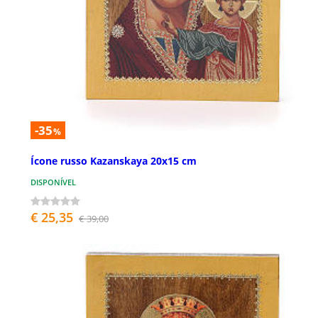
-35
%
Ícone russo Kazanskaya 20x15 cm
DISPONÍVEL
€ 25,35
€ 39,00