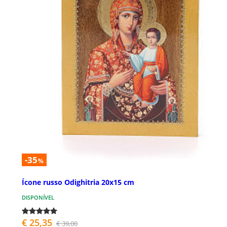
-35
%
Ícone russo Odighitria 20x15 cm
DISPONÍVEL
€ 25,35
€ 39,00