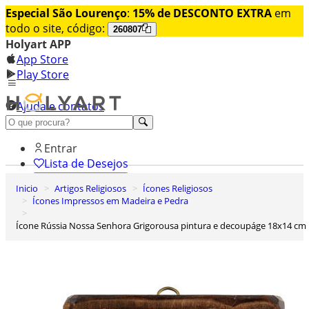
Especial São Lourenço
:
15% de DESCONTO EXTRA
em
todo o site, código:
260807
Holyart APP
App Store
Play Store
Ajuda e contatos
Conheça premium
Entrar
Lista de Desejos
Inicio
Artigos Religiosos
Ícones Religiosos
0
Ícones Impressos em Madeira e Pedra
Carrinho de Compras
Ícone Rússia Nossa Senhora Grigorousa pintura e decoupáge 18x14 cm