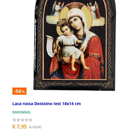
-50
%
Laca russa Dostoino Iest 18x14 cm
DISPONÍVEL
€ 7,95
€ 15,90