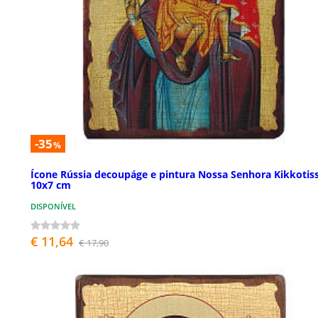
-35
%
Ícone Rússia decoupáge e pintura Nossa Senhora Kikkotis
10x7 cm
DISPONÍVEL
€ 11,64
€ 17,90