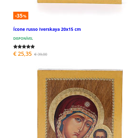
-35
%
Ícone russo Iverskaya 20x15 cm
DISPONÍVEL
€ 25,35
€ 39,00