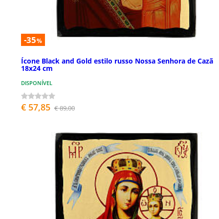
-35
%
Ícone Black and Gold estilo russo Nossa Senhora de Cazã
18x24 cm
DISPONÍVEL
€ 57,85
€ 89,00