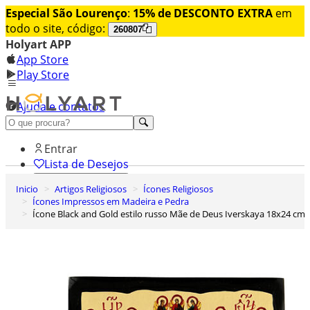
Especial São Lourenço
:
15% de DESCONTO EXTRA
em
todo o site, código:
260807
Holyart APP
App Store
Play Store
Ajuda e contatos
Conheça premium
Entrar
Lista de Desejos
Inicio
Artigos Religiosos
Ícones Religiosos
0
Ícones Impressos em Madeira e Pedra
Carrinho de Compras
Ícone Black and Gold estilo russo Mãe de Deus Iverskaya 18x24 cm