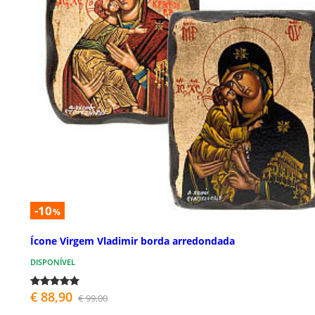
-10
%
Ícone Virgem Vladimir borda arredondada
DISPONÍVEL
€ 88,90
€ 99,00