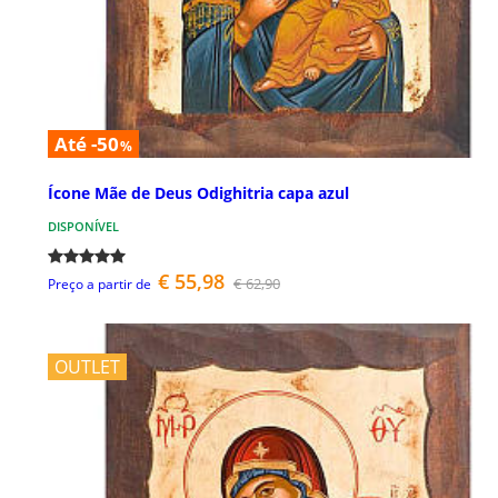
Até -50
%
Ícone Mãe de Deus Odighitria capa azul
DISPONÍVEL
€ 55,98
€ 62,90
Preço a partir de
OUTLET