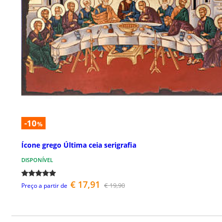
-10
%
Ícone grego Última ceia serigrafia
DISPONÍVEL
€ 17,91
€ 19,90
Preço a partir de