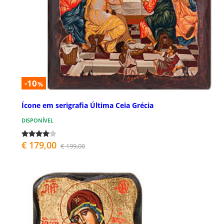
-10
%
Ícone em serigrafia Última Ceia Grécia
DISPONÍVEL
€ 179,00
€ 199,00