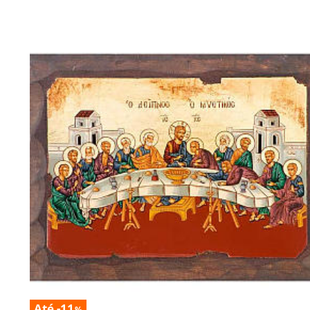
Até -11
%