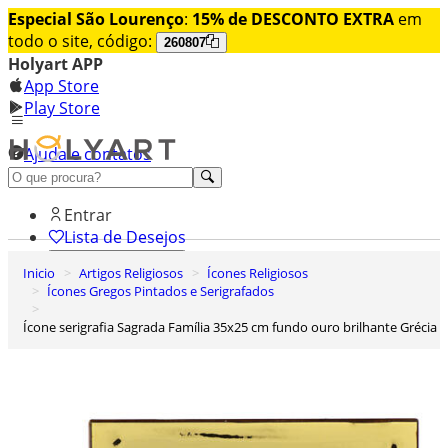
Especial São Lourenço
:
15% de DESCONTO EXTRA
em
todo o site, código:
260807
Holyart APP
App Store
Play Store
Ajuda e contatos
Conheça premium
Entrar
Lista de Desejos
Inicio
Artigos Religiosos
Ícones Religiosos
0
Ícones Gregos Pintados e Serigrafados
Carrinho de Compras
Ícone serigrafia Sagrada Família 35x25 cm fundo ouro brilhante Grécia