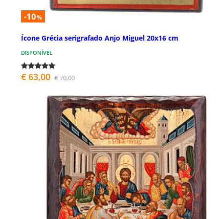
-10
%
Ícone Grécia serigrafado Anjo Miguel 20x16 cm
DISPONÍVEL
€ 63,00
€ 70,00