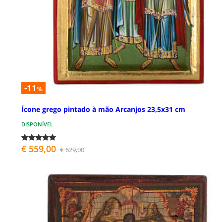
-11
%
Ícone grego pintado à mão Arcanjos 23,5x31 cm
DISPONÍVEL
€ 559,00
€ 629,00