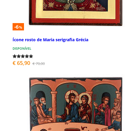
-6
%
Ícone rosto de Maria serigrafia Grécia
DISPONÍVEL
€ 65,90
€ 70,00