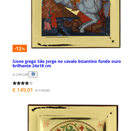
-12
%
Ícone grego São Jorge no cavalo bizantino fundo ouro
brilhante 24x18 cm
A CHEGAR
€ 149,01
€ 170,00