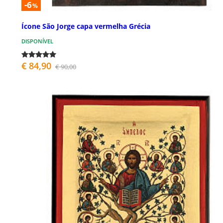
-6
%
Ícone São Jorge capa vermelha Grécia
DISPONÍVEL
€ 84,90
€ 90,00