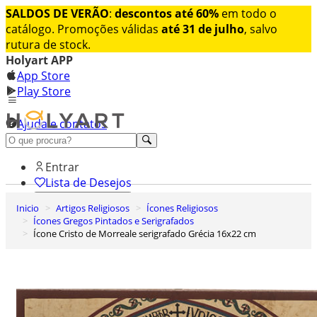
SALDOS DE VERÃO
:
descontos até 60%
em todo o
catálogo. Promoções válidas
até 31 de julho
, salvo
rutura de stock.
Holyart APP
App Store
Play Store
Ajuda e contatos
Conheça premium
Entrar
Lista de Desejos
Inicio
Artigos Religiosos
Ícones Religiosos
0
Ícones Gregos Pintados e Serigrafados
Carrinho de Compras
Ícone Cristo de Morreale serigrafado Grécia 16x22 cm