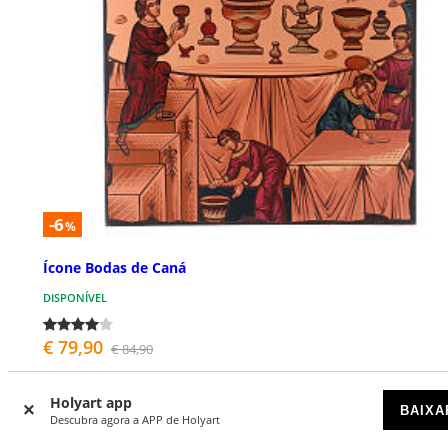
-6
%
Ícone Bodas de Caná
DISPONÍVEL
€ 79,90
€ 84,90
Holyart app
BAIXA
Descubra agora a APP de Holyart