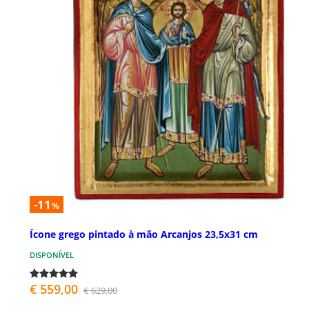
-11
%
Ícone grego pintado à mão Arcanjos 23,5x31 cm
DISPONÍVEL
€ 559,00
€ 629,00