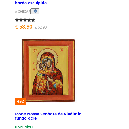
borda esculpida
A CHEGAR
€ 58,90
€ 62,90
-6
%
Ícone Nossa Senhora de Vladimir
fundo ocre
DISPONÍVEL