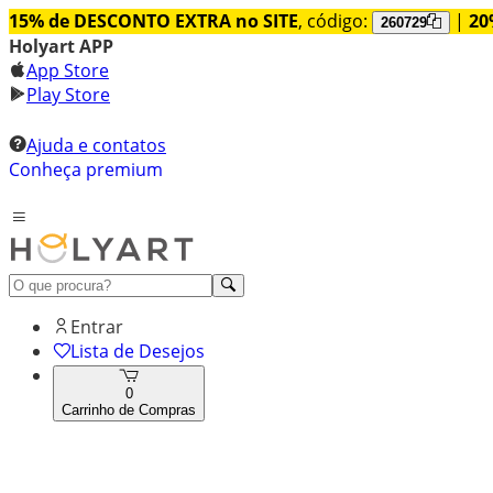
15% de DESCONTO EXTRA no SITE
, código:
|
20
260729
Holyart APP
App Store
Play Store
Ajuda e contatos
Conheça premium
Entrar
Lista de Desejos
0
Carrinho de Compras