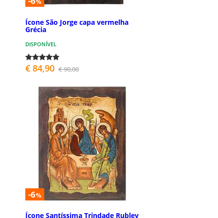
-6
%
Ícone São Jorge capa vermelha
Grécia
DISPONÍVEL
€ 84,90
€ 90,00
-6
%
Ícone Santíssima Trindade Rublev