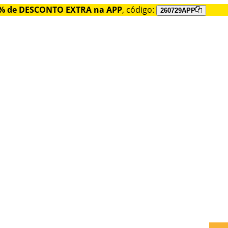
% de DESCONTO EXTRA na APP
, código:
260729APP