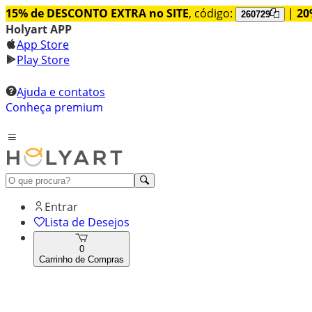
15% de DESCONTO EXTRA no SITE
, código:
|
20
260729
Holyart APP
App Store
Play Store
Ajuda e contatos
Conheça premium
Entrar
Lista de Desejos
0
Carrinho de Compras