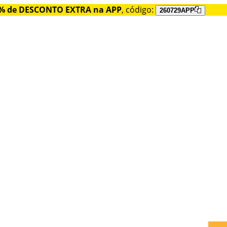
% de DESCONTO EXTRA na APP
, código:
260729APP