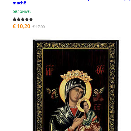
machê
DISPONÍVEL
€ 10,20
€ 17,00