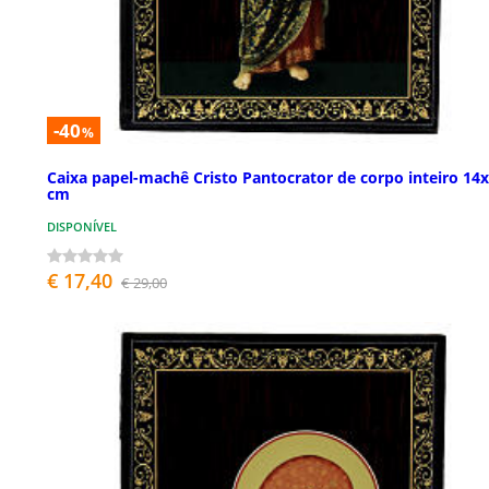
-40
%
Caixa papel-machê Cristo Pantocrator de corpo inteiro 14
cm
DISPONÍVEL
€ 17,40
€ 29,00