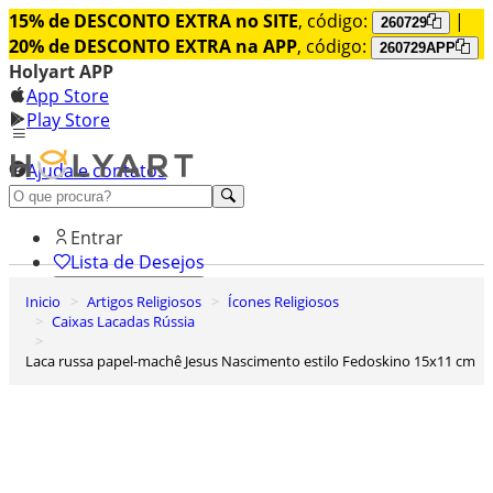
15% de DESCONTO EXTRA no SITE
, código:
|
260729
20% de DESCONTO EXTRA na APP
, código:
260729APP
Holyart APP
App Store
Play Store
Ajuda e contatos
Conheça premium
Entrar
Lista de Desejos
Inicio
Artigos Religiosos
Ícones Religiosos
0
Caixas Lacadas Rússia
Carrinho de Compras
Laca russa papel-machê Jesus Nascimento estilo Fedoskino 15x11 cm