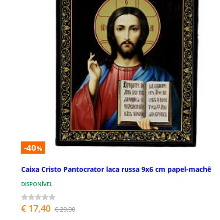
-40
%
Caixa Cristo Pantocrator laca russa 9x6 cm papel-machê
DISPONÍVEL
€ 17,40
€ 29,00