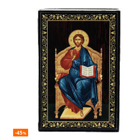
-45
%