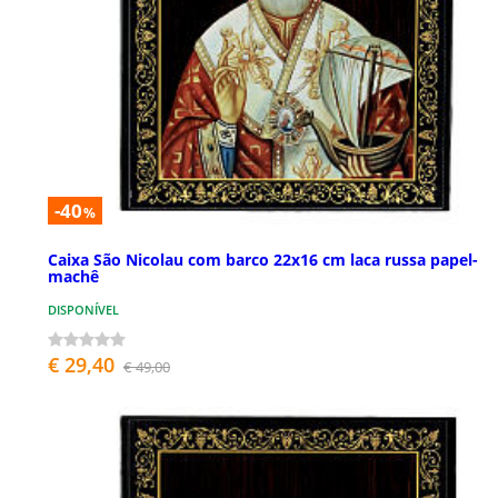
-40
%
Caixa São Nicolau com barco 22x16 cm laca russa papel-
machê
DISPONÍVEL
€ 29,40
€ 49,00