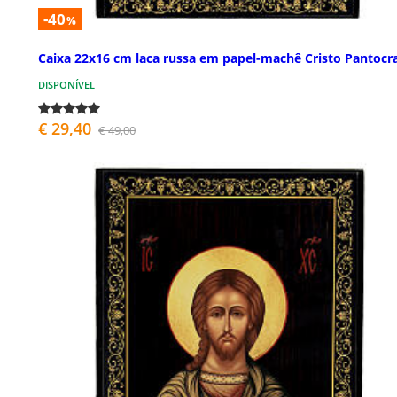
-40
%
Caixa 22x16 cm laca russa em papel-machê Cristo Pantocr
DISPONÍVEL
€ 29,40
€ 49,00