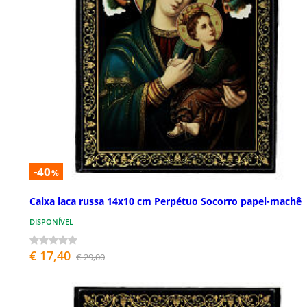
-40
%
Caixa laca russa 14x10 cm Perpétuo Socorro papel-machê
DISPONÍVEL
€ 17,40
€ 29,00