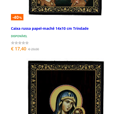
-40
%
Caixa russa papel-machê 14x10 cm Trindade
DISPONÍVEL
€ 17,40
€ 29,00