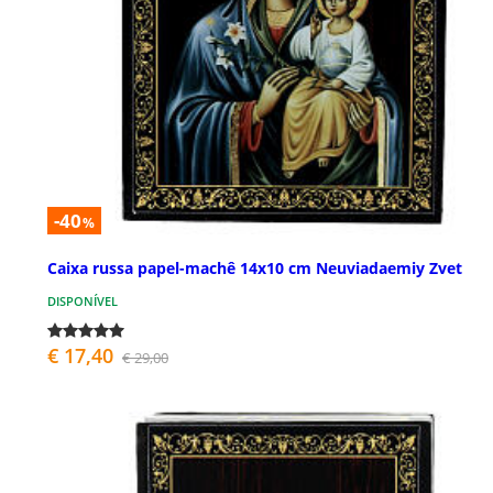
-40
%
Caixa russa papel-machê 14x10 cm Neuviadaemiy Zvet
DISPONÍVEL
€ 17,40
€ 29,00