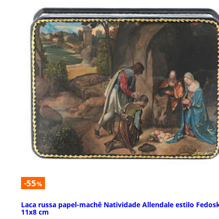
-55
%
Laca russa papel-machê Natividade Allendale estilo Fedos
11x8 cm