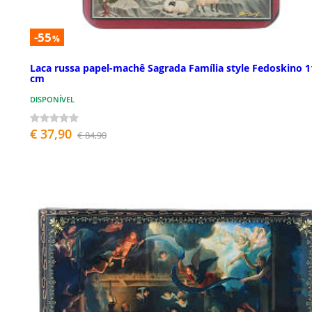
-55
%
Laca russa papel-machê Sagrada Família style Fedoskino 
cm
DISPONÍVEL
€ 37,90
€ 84,90