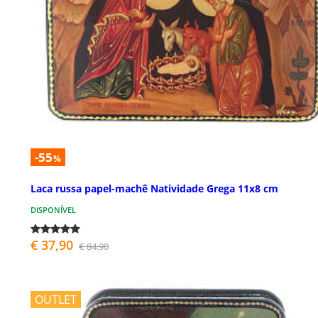
-55
%
Laca russa papel-machê Natividade Grega 11x8 cm
DISPONÍVEL
€ 37,90
€ 84,90
OUTLET