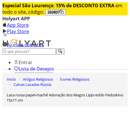
Especial São Lourenço
:
15% de DESCONTO EXTRA
em
todo o site, código:
260807
Holyart APP
App Store
Play Store
Ajuda e contatos
Conheça premium
Entrar
Lista de Desejos
Inicio
Artigos Religiosos
Ícones Religiosos
0
Caixas Lacadas Rússia
Carrinho de Compras
Laca russa papel-machê Adoração dos Magos Lippi estilo Fedoskino
15x11 cm