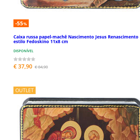
-55
%
Caixa russa papel-machê Nascimento Jesus Renascimento
estilo Fedoskino 11x8 cm
DISPONÍVEL
€ 37,90
€ 84,90
OUTLET