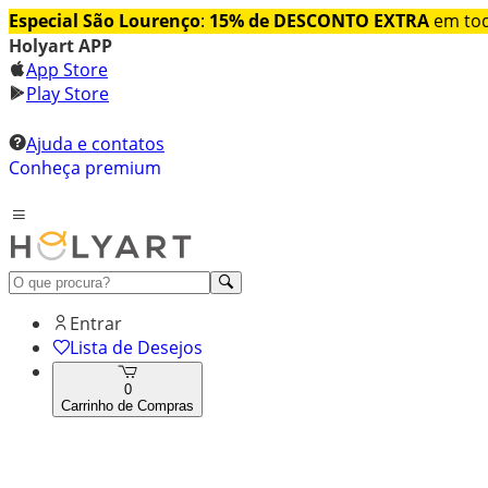
Especial São Lourenço
:
15% de DESCONTO EXTRA
em tod
Holyart APP
App Store
Play Store
Ajuda e contatos
Conheça premium
Entrar
Lista de Desejos
0
Carrinho de Compras