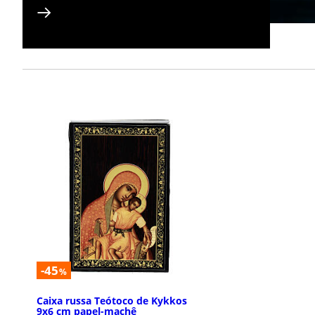
-45
%
Caixa russa Teótoco de Kykkos
9x6 cm papel-machê