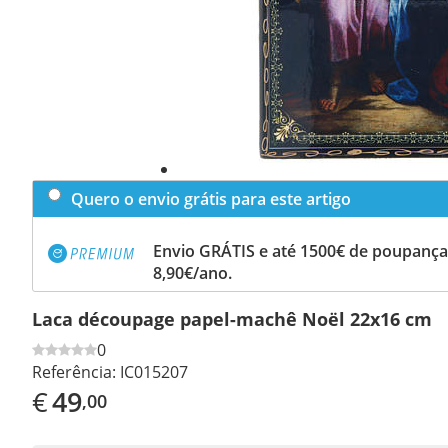
Quero o envio grátis para este artigo
Envio GRÁTIS e até 1500€ de poupança
8,90€/ano.
Laca découpage papel-machê Noël 22x16 cm
0
Referência:
IC015207
€
49
,00