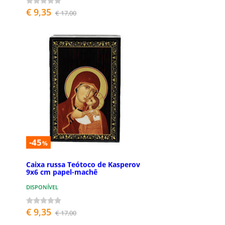
€ 9,35
€ 17,00
-45
%
Caixa russa Teótoco de Kasperov
9x6 cm papel-machê
DISPONÍVEL
€ 9,35
€ 17,00