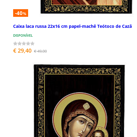
-40
%
Caixa laca russa 22x16 cm papel-machê Teótoco de Cazã
DISPONÍVEL
€ 29,40
€ 49,00