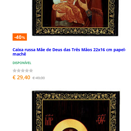
-40
%
Caixa russa Mãe de Deus das Três Mãos 22x16 cm papel-
machê
DISPONÍVEL
€ 29,40
€ 49,00