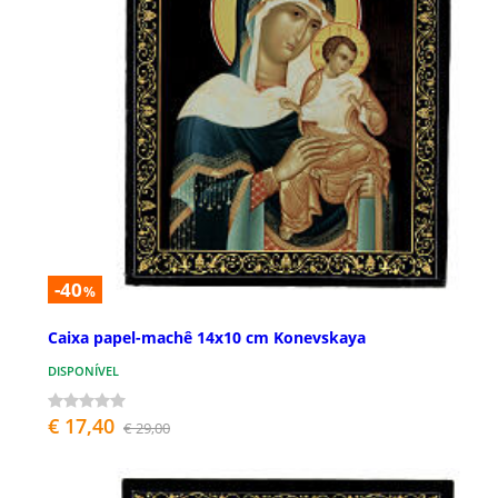
-40
%
Caixa papel-machê 14x10 cm Konevskaya
DISPONÍVEL
€ 17,40
€ 29,00