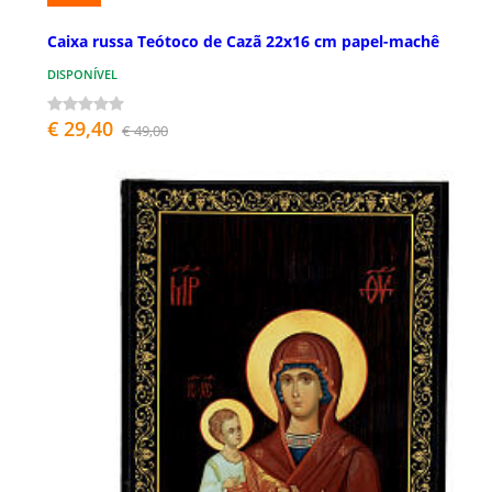
Caixa russa Teótoco de Cazã 22x16 cm papel-machê
DISPONÍVEL
€ 29,40
€ 49,00