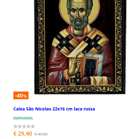
-40
%
Caixa São Nicolau 22x16 cm laca russa
DISPONÍVEL
€ 29,40
€ 49,00