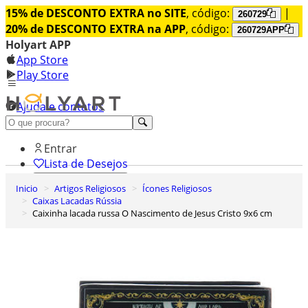
15% de DESCONTO EXTRA no SITE
, código:
|
260729
20% de DESCONTO EXTRA na APP
, código:
260729APP
Holyart APP
App Store
Play Store
Ajuda e contatos
Conheça premium
Entrar
Lista de Desejos
Inicio
Artigos Religiosos
Ícones Religiosos
0
Caixas Lacadas Rússia
Carrinho de Compras
Caixinha lacada russa O Nascimento de Jesus Cristo 9x6 cm