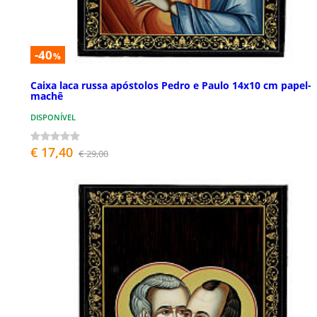
-40
%
Caixa laca russa apóstolos Pedro e Paulo 14x10 cm papel-
machê
DISPONÍVEL
€ 17,40
€ 29,00