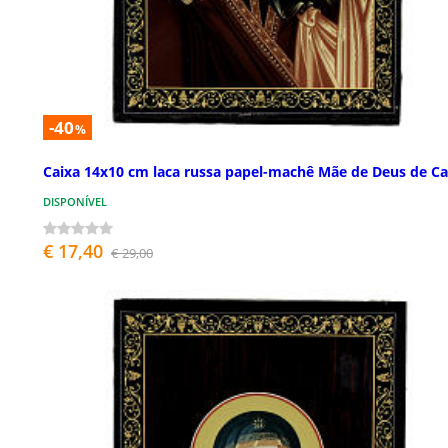
-40
%
Caixa 14x10 cm laca russa papel-machê Mãe de Deus de C
DISPONÍVEL
€ 17,40
€ 29,00