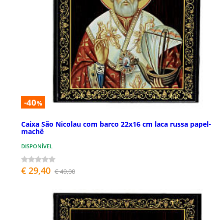
-40
%
Caixa São Nicolau com barco 22x16 cm laca russa papel-
machê
DISPONÍVEL
€ 29,40
€ 49,00