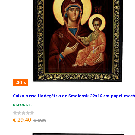
-40
%
Caixa russa Hodegétria de Smolensk 22x16 cm papel-mac
DISPONÍVEL
€ 29,40
€ 49,00