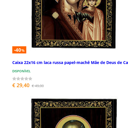
-40
%
Caixa 22x16 cm laca russa papel-machê Mãe de Deus de C
DISPONÍVEL
€ 29,40
€ 49,00