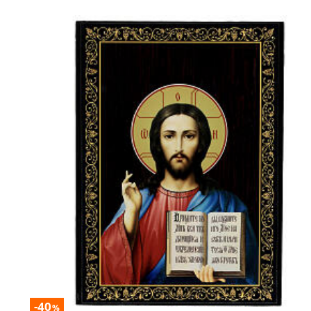
-40
%