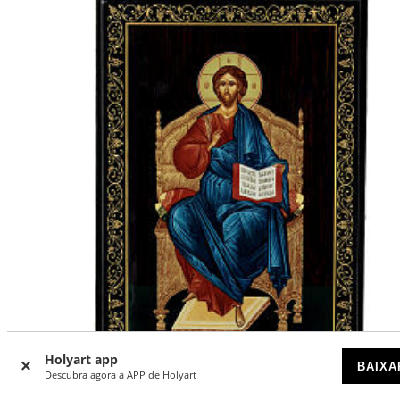
Holyart app
-30
%
BAIXA
Descubra agora a APP de Holyart