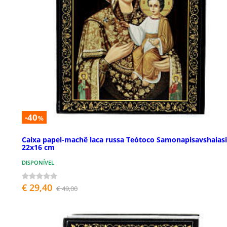
-40
%
Caixa papel-machê laca russa Teótoco Samonapisavshaias
22x16 cm
DISPONÍVEL
€ 29,40
€ 49,00