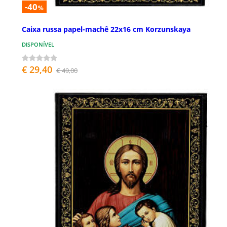
-40
%
Caixa russa papel-machê 22x16 cm Korzunskaya
DISPONÍVEL
€ 29,40
€ 49,00