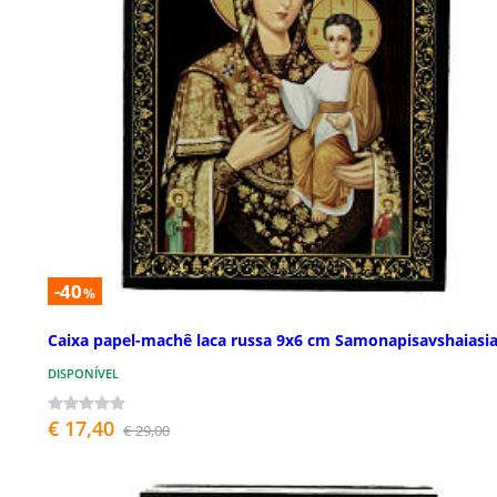
-40
%
Caixa papel-machê laca russa 9x6 cm Samonapisavshaiasi
DISPONÍVEL
€ 17,40
€ 29,00