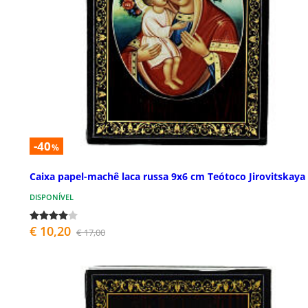
-40
%
Caixa papel-machê laca russa 9x6 cm Teótoco Jirovitskaya
DISPONÍVEL
€ 10,20
€ 17,00