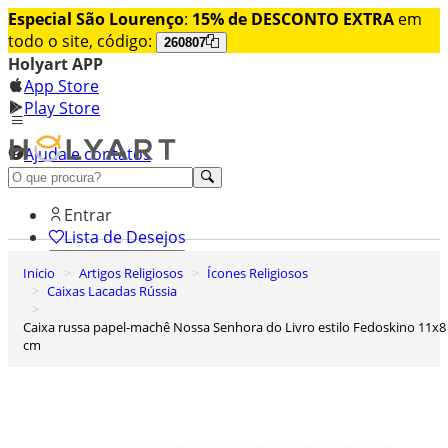
Especial São Lourenço
:
15% de DESCONTO EXTRA
em
todo o site, código:
260807
Holyart APP
App Store
Play Store
Ajuda e contatos
Conheça premium
Entrar
Lista de Desejos
Inicio
Artigos Religiosos
Ícones Religiosos
0
Caixas Lacadas Rússia
Carrinho de Compras
Caixa russa papel-machê Nossa Senhora do Livro estilo Fedoskino 11x8
cm