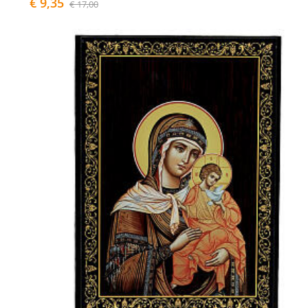
€ 9,35
€ 17,00