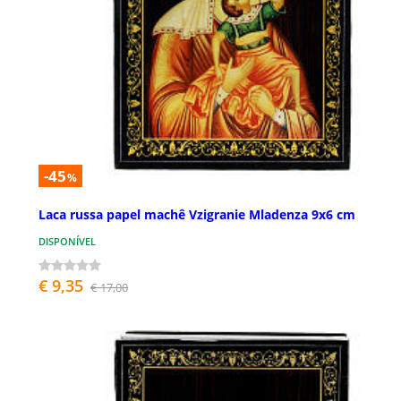
-45
%
Laca russa papel machê Vzigranie Mladenza 9x6 cm
DISPONÍVEL
€ 9,35
€ 17,00