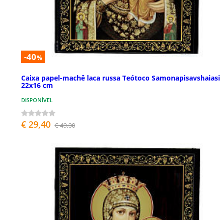
-40
%
Caixa papel-machê laca russa Teótoco Samonapisavshaias
22x16 cm
DISPONÍVEL
€ 29,40
€ 49,00