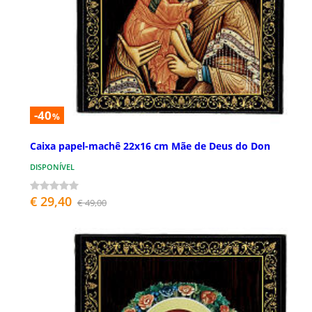
-40
%
Caixa papel-machê 22x16 cm Mãe de Deus do Don
DISPONÍVEL
€ 29,40
€ 49,00