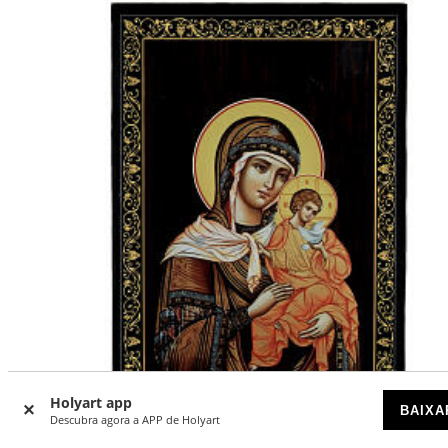
Holyart app
-40
BAIXA
%
Descubra agora a APP de Holyart