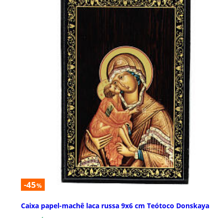
-45
%
Caixa papel-machê laca russa 9x6 cm Teótoco Donskaya