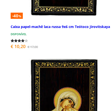
-40
%
Caixa papel-machê laca russa 9x6 cm Teótoco Jirovitskaya
DISPONÍVEL
€ 10,20
€ 17,00