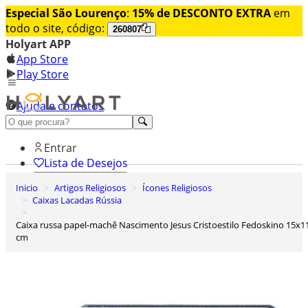
Especial São Lourenço
:
15% de DESCONTO EXTRA
em
todo o site, código:
260807
Holyart APP
App Store
Play Store
Ajuda e contatos
Conheça premium
Entrar
Lista de Desejos
Inicio
Artigos Religiosos
Ícones Religiosos
0
Caixas Lacadas Rússia
Carrinho de Compras
Caixa russa papel-machê Nascimento Jesus Cristoestilo Fedoskino 15x11
cm