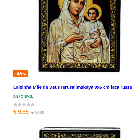
-45
%
Caixinha Mãe de Deus Ierusalimskaya 9x6 cm laca russa
DISPONÍVEL
€ 9,35
€ 17,00