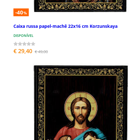
-40
%
Caixa russa papel-machê 22x16 cm Korzunskaya
DISPONÍVEL
€ 29,40
€ 49,00