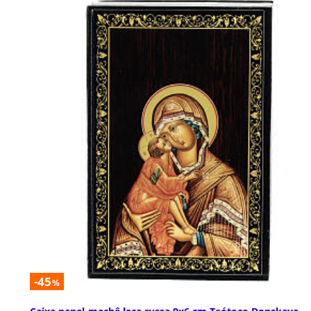
-45
%