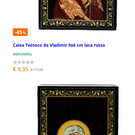
-45
%
Caixa Teótoco de Vladimir 9x6 cm laca russa
DISPONÍVEL
€ 9,35
€ 17,00