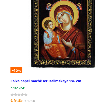
-45
%
Caixa papel machê Ierusalimskaya 9x6 cm
DISPONÍVEL
€ 9,35
€ 17,00