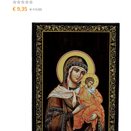
€ 9,35
€ 17,00