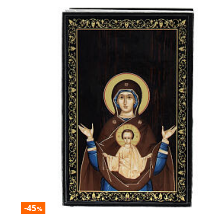
-45
%