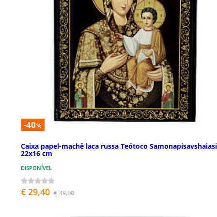
-40
%
Caixa papel-machê laca russa Teótoco Samonapisavshaias
22x16 cm
DISPONÍVEL
€ 29,40
€ 49,00