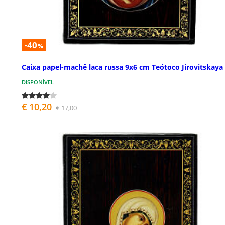
-40
%
Caixa papel-machê laca russa 9x6 cm Teótoco Jirovitskaya
DISPONÍVEL
€ 10,20
€ 17,00