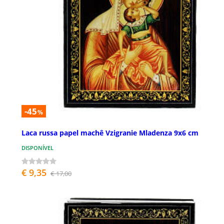
-45
%
Laca russa papel machê Vzigranie Mladenza 9x6 cm
DISPONÍVEL
€ 9,35
€ 17,00