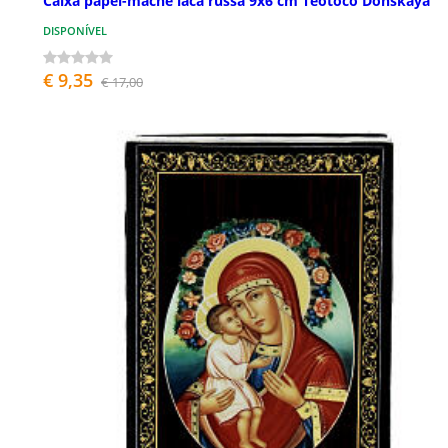
Caixa papel-machê laca russa 9x6 cm Teótoco Donskaya
DISPONÍVEL
€ 9,35
€ 17,00