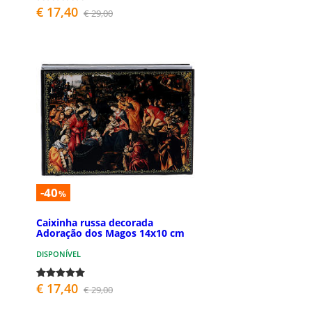
€ 17,40
€ 29,00
-40
%
Caixinha russa decorada
Adoração dos Magos 14x10 cm
DISPONÍVEL
€ 17,40
€ 29,00