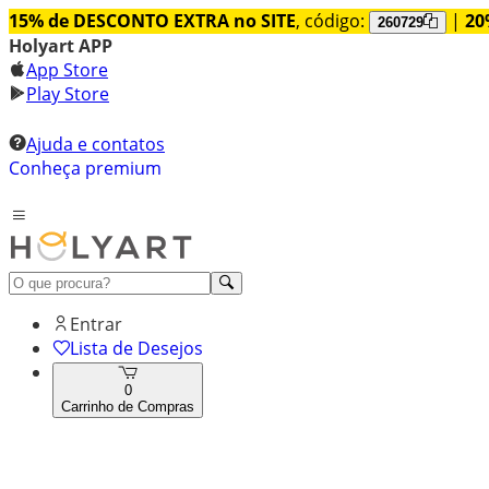
15% de DESCONTO EXTRA no SITE
, código:
|
20
260729
Holyart APP
App Store
Play Store
Ajuda e contatos
Conheça premium
Entrar
Lista de Desejos
0
Carrinho de Compras