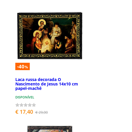
-40
%
Laca russa decorada O
Nascimento de Jesus 14x10 cm
papel-machê
DISPONÍVEL
€ 17,40
€ 29,00