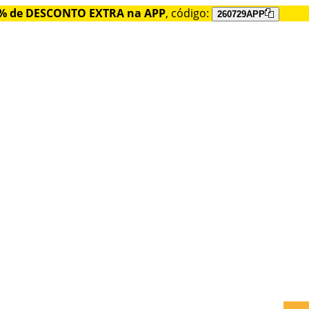
% de DESCONTO EXTRA na APP
, código:
260729APP