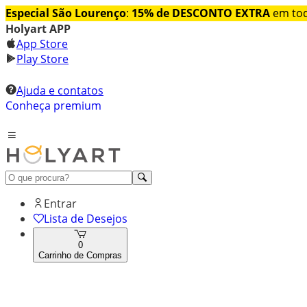
Especial São Lourenço
:
15% de DESCONTO EXTRA
em tod
Holyart APP
App Store
Play Store
Ajuda e contatos
Conheça premium
Entrar
Lista de Desejos
0
Carrinho de Compras