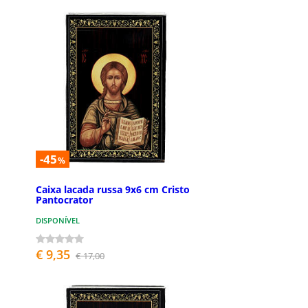
-45
%
Caixa lacada russa 9x6 cm Cristo
Pantocrator
DISPONÍVEL
€ 9,35
€ 17,00