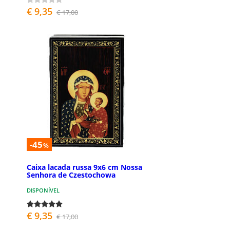
€ 9,35
€ 17,00
-45
%
Caixa lacada russa 9x6 cm Nossa
Senhora de Czestochowa
DISPONÍVEL
€ 9,35
€ 17,00