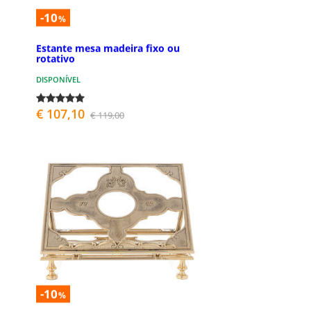
-10
%
Estante mesa madeira fixo ou
rotativo
DISPONÍVEL
€ 107,10
€ 119,00
-10
%