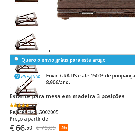
Previous
slide
Next
slide
Quero o envio grátis para este artigo
Envio GRÁTIS e até 1500€ de poupança
8,90€/ano.
Estante para mesa em madeira 3 posições
20
Referência:
LG002005
Preço a partir de
€
66
€ 70,00
,50
-5%