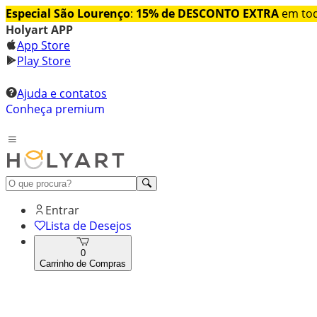
Especial São Lourenço
:
15% de DESCONTO EXTRA
em tod
Holyart APP
App Store
Play Store
Ajuda e contatos
Conheça premium
Entrar
Lista de Desejos
0
Carrinho de Compras