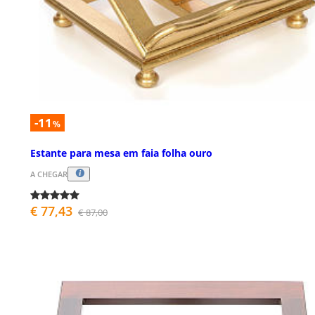
-11
%
Estante para mesa em faia folha ouro
A CHEGAR
€ 77,43
€ 87,00