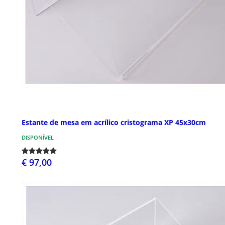
Estante de mesa em acrílico cristograma XP 45x30cm
DISPONÍVEL
€ 97,00