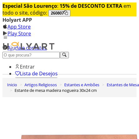
Especial São Lourenço
:
15% de DESCONTO EXTRA
em
todo o site, código:
260807
Holyart APP
App Store
Play Store
Ajuda e contatos
Conheça premium
Entrar
Lista de Desejos
Inicio
Artigos Religiosos
Estantes e Ambões
Estantes de Mesa
0
Estante de mesa madeira nogueira 30x24 cm
Carrinho de Compras