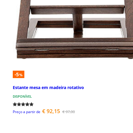
-5
%
Estante mesa em madeira rotativo
DISPONÍVEL
€ 92,15
€ 97,00
Preço a partir de