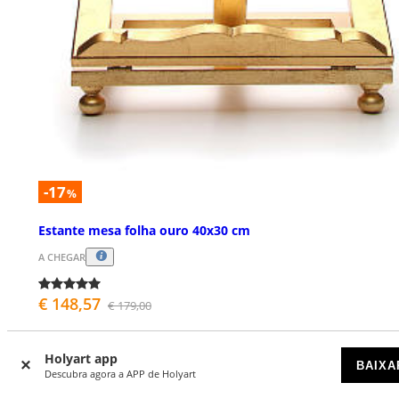
-17
%
Estante mesa folha ouro 40x30 cm
A CHEGAR
€ 148,57
€ 179,00
Holyart app
BAIXA
Descubra agora a APP de Holyart