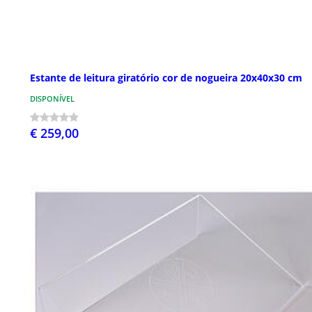
Estante de leitura giratório cor de nogueira 20x40x30 cm
DISPONÍVEL
€ 259,00