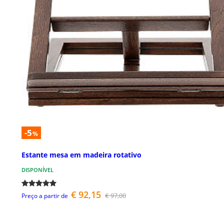
-5
%
Estante mesa em madeira rotativo
DISPONÍVEL
€ 92,15
€ 97,00
Preço a partir de