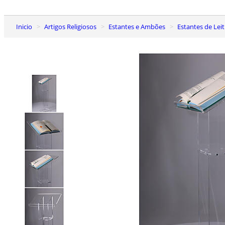
Inicio
Artigos Religiosos
Estantes e Ambões
Estantes de Lei