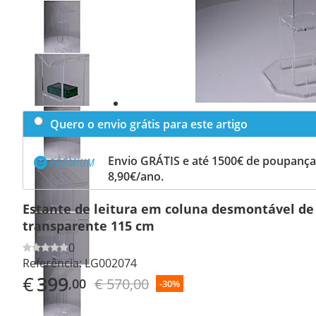
Previous
slide
Next
slide
Quero o envio grátis para este artigo
Envio GRÁTIS e até 1500€ de poupança
8,90€/ano.
Estante de leitura em coluna desmontável de 
transparente 115 cm
0
Referência:
LG002074
€
399
€ 570,00
,00
-30%