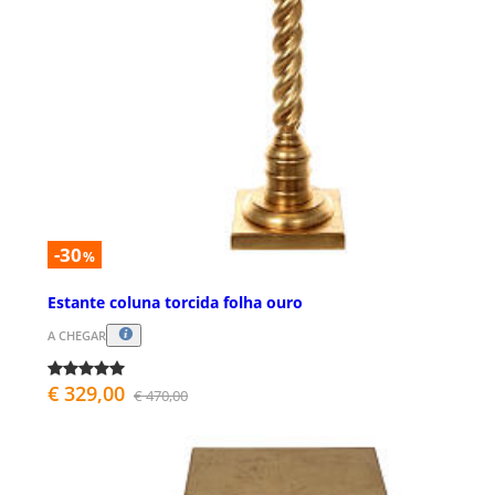
-30
%
Estante coluna torcida folha ouro
A CHEGAR
€ 329,00
€ 470,00