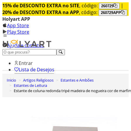
15% de DESCONTO EXTRA no SITE
, código:
|
260729
20% de DESCONTO EXTRA na APP
, código:
260729APP
Holyart APP
App Store
Play Store
Ajuda e contatos
Conheça premium
Entrar
Lista de Desejos
Inicio
Artigos Religiosos
Estantes e Ambões
0
Estantes de Leitura
Carrinho de Compras
Estante de coluna redonda tripé madeira de nogueira cor de marfi