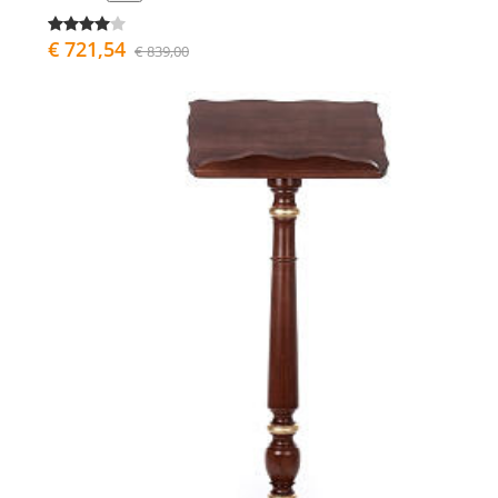
€ 721,54
€ 839,00