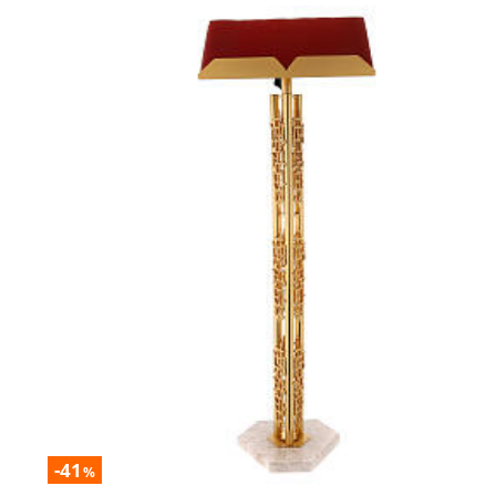
-41
%