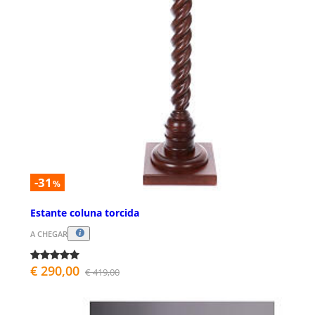
-31
%
Estante coluna torcida
A CHEGAR
€ 290,00
€ 419,00