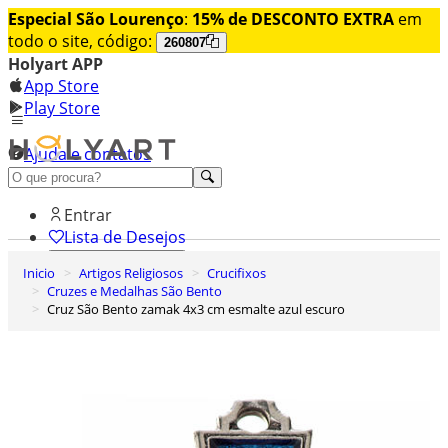
Especial São Lourenço
:
15% de DESCONTO EXTRA
em
todo o site, código:
260807
Holyart APP
App Store
Play Store
Ajuda e contatos
Conheça premium
Entrar
Lista de Desejos
Inicio
Artigos Religiosos
Crucifixos
0
Cruzes e Medalhas São Bento
Carrinho de Compras
Cruz São Bento zamak 4x3 cm esmalte azul escuro