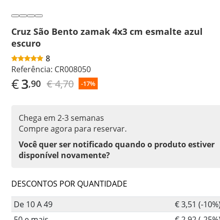
Cruz São Bento zamak 4x3 cm esmalte azul
escuro
8
Referência:
CR008050
€
3
€ 4,70
,90
-17%
Chega em 2-3 semanas
Compre agora para reservar.
Você quer ser notificado quando o produto estiver
disponível novamente?
DESCONTOS POR QUANTIDADE
De 10 A 49
€ 3,51 (-10%
50 e mais
€ 2,92 (-25%