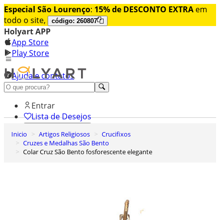
Especial São Lourenço
:
15% de DESCONTO EXTRA
em
todo o site,
código: 260807
Holyart APP
App Store
Play Store
Ajuda e contatos
Conheça premium
Entrar
Lista de Desejos
Inicio
Artigos Religiosos
Crucifixos
0
Cruzes e Medalhas São Bento
Carrinho de Compras
Colar Cruz São Bento fosforescente elegante