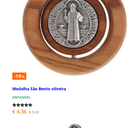
-19
%
Medalha São Bento oliveira
DISPONÍVEL
€ 4,36
€ 5,39