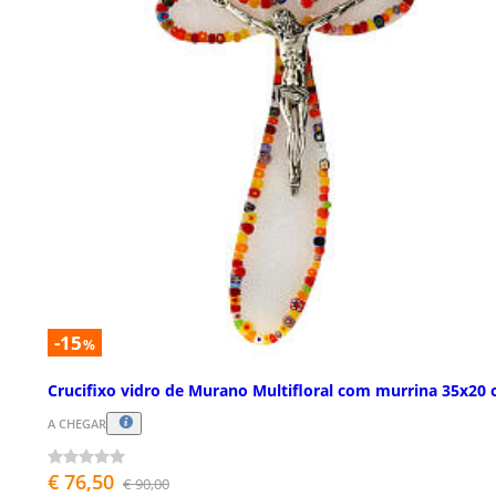
-15
%
Crucifixo vidro de Murano Multifloral com murrina 35x20
A CHEGAR
€ 76,50
€ 90,00