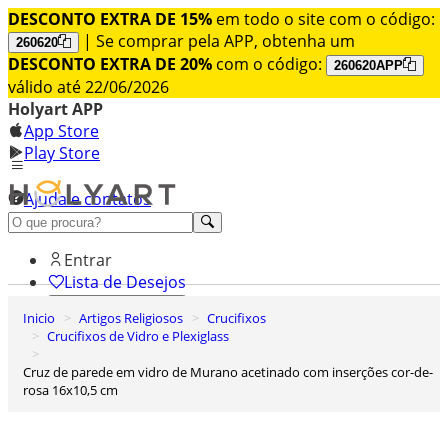
DESCONTO EXTRA DE 15%
em todo o site com o código:
| Se comprar pela APP, obtenha um
260620
DESCONTO EXTRA DE 20%
com o código:
260620APP
válido até 22/06/2026
Holyart APP
App Store
Play Store
Ajuda e contatos
Conheça premium
Entrar
Lista de Desejos
Inicio
Artigos Religiosos
Crucifixos
0
Crucifixos de Vidro e Plexiglass
Carrinho de Compras
Cruz de parede em vidro de Murano acetinado com inserções cor-de-
rosa 16x10,5 cm