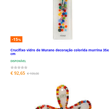
-15
%
Crucifixo vidro de Murano decoração colorida murrina 35
cm
DISPONÍVEL
€ 92,65
€ 109,00