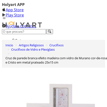
Holyart APP
App Store
Play Store
Ajuda e contatos
Conheça premium
Entrar
Inicio
Artigos Religiosos
Crucifixos
Lista de Desejos
Crucifixos de Vidro e Plexiglass
0
Cruz de parede branca efeito madeira com vidro de Murano cor-de-rosa
Carrinho de Compras
e Cristo em metal prateado 25x15 cm