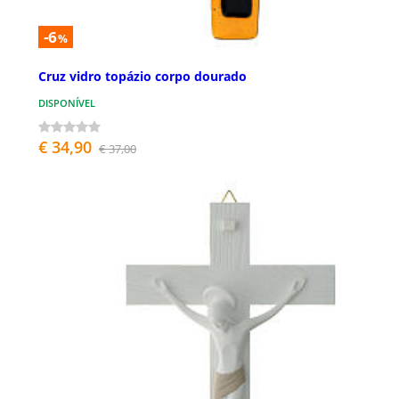
-6
%
Cruz vidro topázio corpo dourado
DISPONÍVEL
€ 34,90
€ 37,00