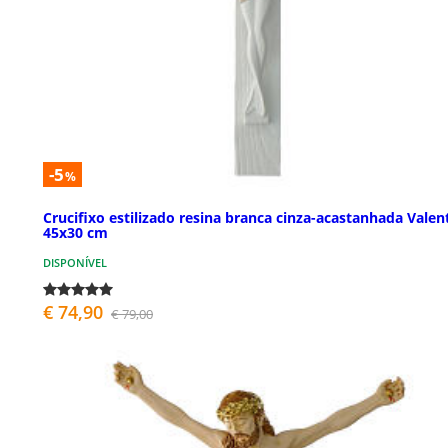
-5
%
Crucifixo estilizado resina branca cinza-acastanhada Valen
45x30 cm
DISPONÍVEL
€ 74,90
€ 79,00