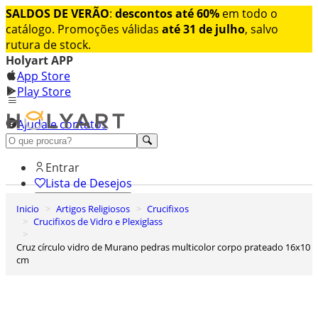
SALDOS DE VERÃO
:
descontos até 60%
em todo o
catálogo. Promoções válidas
até 31 de julho
, salvo
rutura de stock.
Holyart APP
App Store
Play Store
Ajuda e contatos
Conheça premium
Entrar
Lista de Desejos
Inicio
Artigos Religiosos
Crucifixos
0
Crucifixos de Vidro e Plexiglass
Carrinho de Compras
Cruz círculo vidro de Murano pedras multicolor corpo prateado 16x10
cm