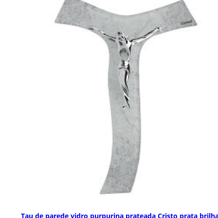
Tau de parede vidro purpurina prateada Cristo prata brilh