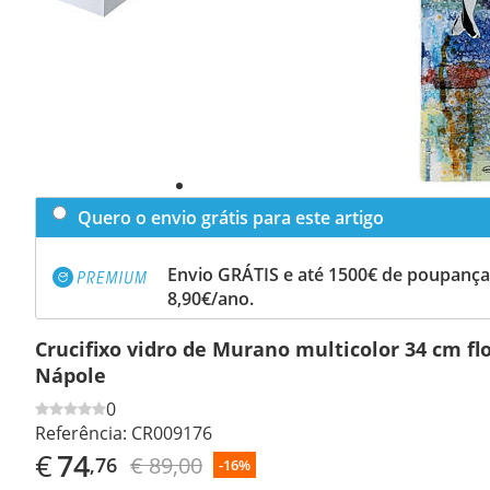
Quero o envio grátis para este artigo
Envio GRÁTIS e até 1500€ de poupança
8,90€/ano.
Crucifixo vidro de Murano multicolor 34 cm fl
Nápole
0
Referência:
CR009176
€
74
€ 89,00
,76
-16%