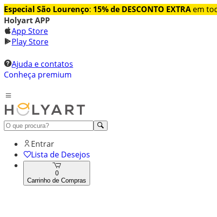
Especial São Lourenço
:
15% de DESCONTO EXTRA
em tod
Holyart APP
App Store
Play Store
Ajuda e contatos
Conheça premium
Entrar
Lista de Desejos
0
Carrinho de Compras