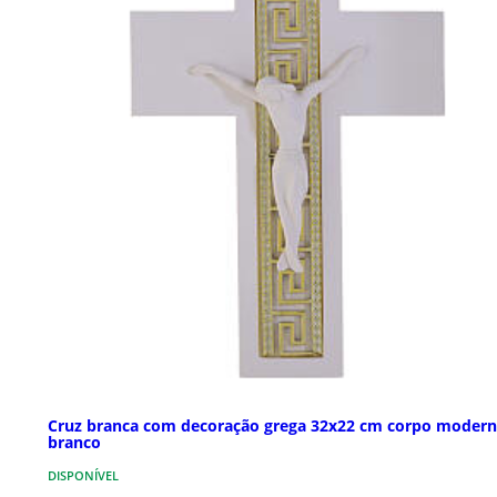
Cruz branca com decoração grega 32x22 cm corpo moder
branco
DISPONÍVEL