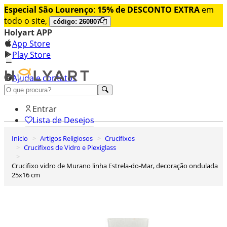
Especial São Lourenço
:
15% de DESCONTO EXTRA
em
todo o site,
código: 260807
Holyart APP
App Store
Play Store
Ajuda e contatos
Conheça premium
Entrar
Lista de Desejos
Inicio
Artigos Religiosos
Crucifixos
0
Crucifixos de Vidro e Plexiglass
Carrinho de Compras
Crucifixo vidro de Murano linha Estrela-do-Mar, decoração ondulada
25x16 cm