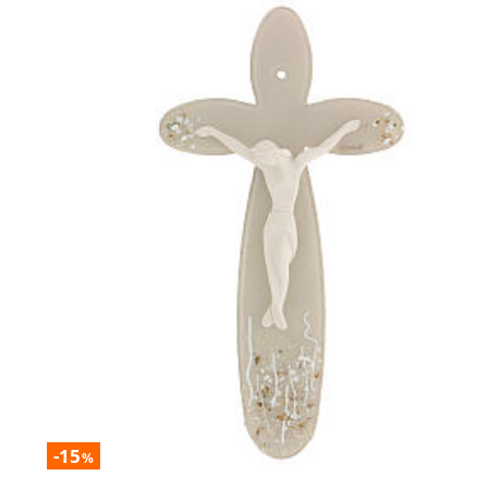
-15
%