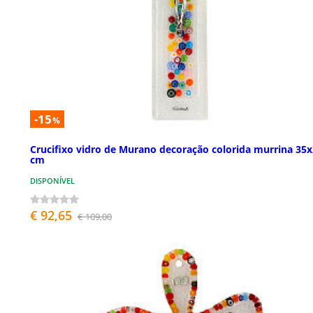
-15
%
Crucifixo vidro de Murano decoração colorida murrina 35
cm
DISPONÍVEL
€ 92,65
€ 109,00