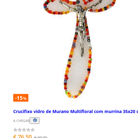
-15
%
Crucifixo vidro de Murano Multifloral com murrina 35x20
A CHEGAR
€ 76,50
€ 90,00