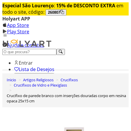
Especial São Lourenço
:
15% de DESCONTO EXTRA
em
todo o site, código:
260807
Holyart APP
App Store
Play Store
Ajuda e contatos
Conheça premium
Entrar
Lista de Desejos
Inicio
Artigos Religiosos
Crucifixos
0
Crucifixos de Vidro e Plexiglass
Carrinho de Compras
Crucifixo de parede branco com inserções douradas corpo em resina
opaca 25x15 cm