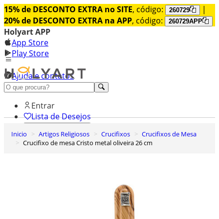
15% de DESCONTO EXTRA no SITE
, código:
|
260729
20% de DESCONTO EXTRA na APP
, código:
260729APP
Holyart APP
App Store
Play Store
Ajuda e contatos
Conheça premium
Entrar
Lista de Desejos
Inicio
Artigos Religiosos
Crucifixos
Crucifixos de Mesa
0
Crucifixo de mesa Cristo metal oliveira 26 cm
Carrinho de Compras