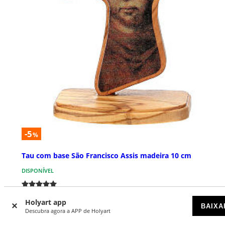
-5
%
Tau com base São Francisco Assis madeira 10 cm
DISPONÍVEL
€ 7,29
€ 7,70
Holyart app
BAIXA
Descubra agora a APP de Holyart