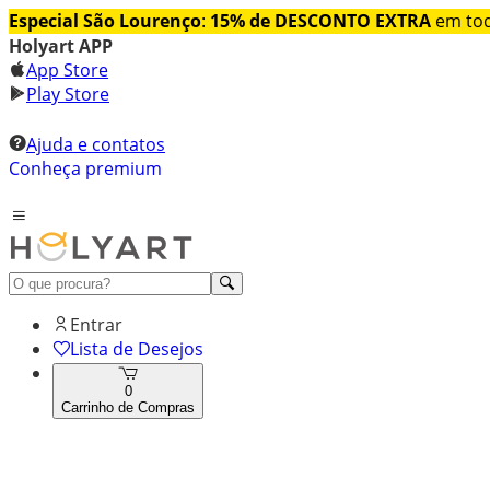
Especial São Lourenço
:
15% de DESCONTO EXTRA
em tod
Holyart APP
App Store
Play Store
Ajuda e contatos
Conheça premium
Entrar
Lista de Desejos
0
Carrinho de Compras