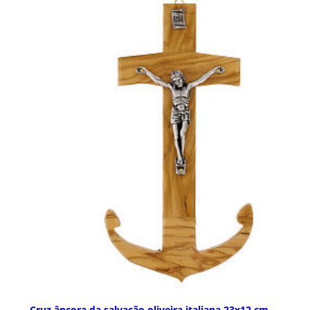
Cruz âncora da salvação oliveira italiana 23x12 cm