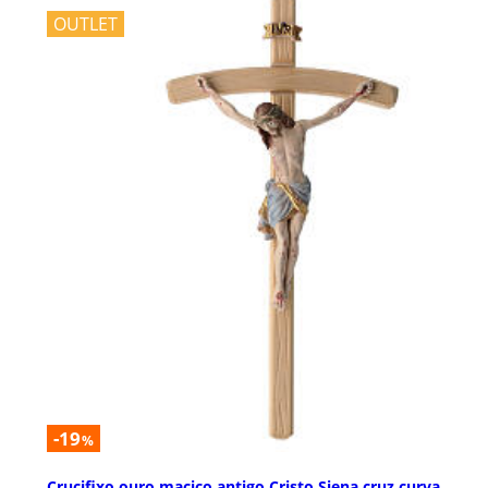
OUTLET
-19
%
Crucifixo ouro maciço antigo Cristo Siena cruz curva