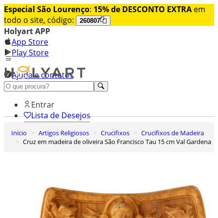
Especial São Lourenço
:
15% de DESCONTO EXTRA
em
todo o site, código:
260807
Holyart APP
App Store
Play Store
Ajuda e contatos
Conheça premium
Entrar
Lista de Desejos
Inicio
Artigos Religiosos
Crucifixos
Crucifixos de Madeira
0
Cruz em madeira de oliveira São Francisco Tau 15 cm Val Gardena
Carrinho de Compras