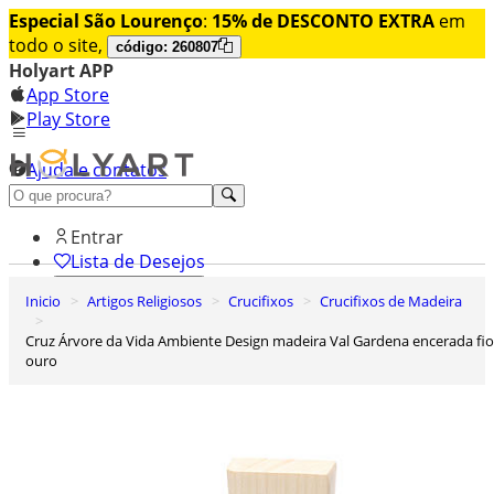
Especial São Lourenço
:
15% de DESCONTO EXTRA
em
todo o site,
código: 260807
Holyart APP
App Store
Play Store
Ajuda e contatos
Conheça premium
Entrar
Lista de Desejos
Inicio
Artigos Religiosos
Crucifixos
Crucifixos de Madeira
0
Carrinho de Compras
Cruz Árvore da Vida Ambiente Design madeira Val Gardena encerada fio
ouro