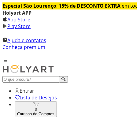
Especial São Lourenço
:
15% de DESCONTO EXTRA
em tod
Holyart APP
App Store
Play Store
Ajuda e contatos
Conheça premium
Entrar
Lista de Desejos
0
Carrinho de Compras