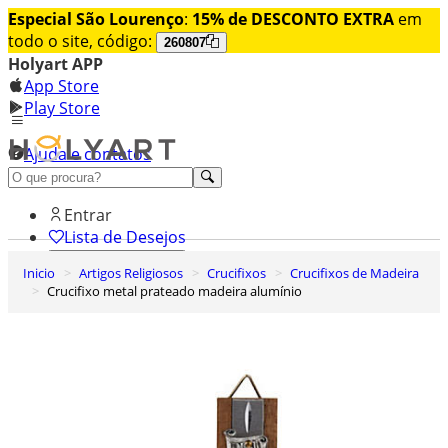
Especial São Lourenço
:
15% de DESCONTO EXTRA
em
todo o site, código:
260807
Holyart APP
App Store
Play Store
Ajuda e contatos
Conheça premium
Entrar
Lista de Desejos
Inicio
Artigos Religiosos
Crucifixos
Crucifixos de Madeira
0
Crucifixo metal prateado madeira alumínio
Carrinho de Compras