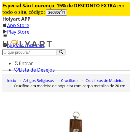
Especial São Lourenço
:
15% de DESCONTO EXTRA
em
todo o site, código:
260807
Holyart APP
App Store
Play Store
Ajuda e contatos
Conheça premium
Entrar
Lista de Desejos
Inicio
Artigos Religiosos
Crucifixos
Crucifixos de Madeira
0
Crucifixo em madeira de nogueira com corpo metálico de 20 cm
Carrinho de Compras