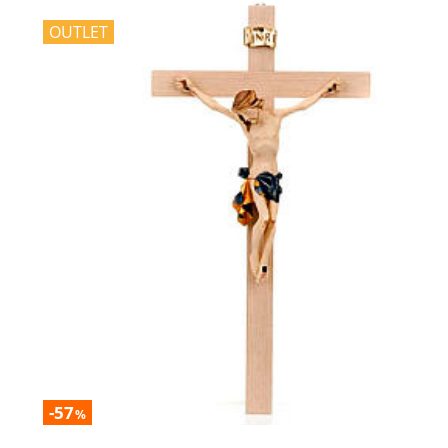
OUTLET
-57
%