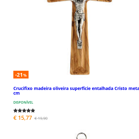
-21
%
Crucifixo madeira oliveira superfície entalhada Cristo meta
cm
DISPONÍVEL
€ 15,77
€ 19,90