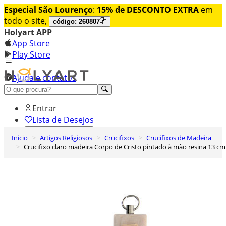
Especial São Lourenço
:
15% de DESCONTO EXTRA
em
todo o site,
código: 260807
Holyart APP
App Store
Play Store
Ajuda e contatos
Conheça premium
Entrar
Lista de Desejos
Inicio
Artigos Religiosos
Crucifixos
Crucifixos de Madeira
0
Crucifixo claro madeira Corpo de Cristo pintado à mão resina 13 cm
Carrinho de Compras