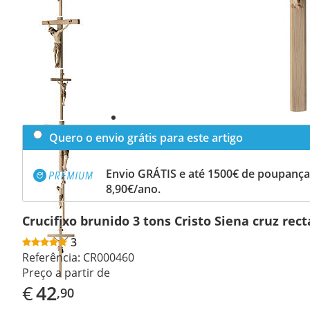
Previous
slide
Next
slide
Quero o envio grátis para este artigo
Envio GRÁTIS e até 1500€ de poupança
8,90€/ano.
Crucifixo brunido 3 tons Cristo Siena cruz rect
3
Referência:
CR000460
Preço a partir de
€
42
,90