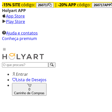
-15% SITE
código:
|
-20% APP
código:
260717
260717APP
Holyart APP
App Store
Play Store
Ajuda e contatos
Conheça premium
Entrar
Lista de Desejos
0
Carrinho de Compras