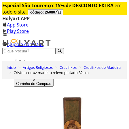
Especial São Lourenço
:
15% de DESCONTO EXTRA
em
todo o site,
código: 260807
Holyart APP
App Store
Play Store
Ajuda e contatos
Conheça premium
Entrar
Inicio
Artigos Religiosos
Crucifixos
Crucifixos de Madeira
Lista de Desejos
Cristo na cruz madeira relevo pintado 32 cm
0
Carrinho de Compras