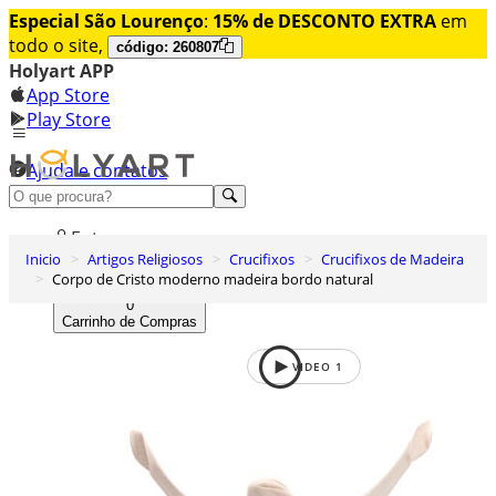
Especial São Lourenço
:
15% de DESCONTO EXTRA
em
todo o site,
código: 260807
Holyart APP
App Store
Play Store
Ajuda e contatos
Conheça premium
Entrar
Inicio
Artigos Religiosos
Crucifixos
Crucifixos de Madeira
Lista de Desejos
Corpo de Cristo moderno madeira bordo natural
0
Carrinho de Compras
VIDEO
1