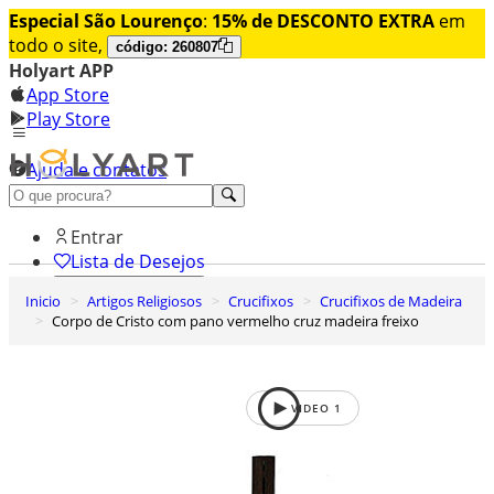
Especial São Lourenço
:
15% de DESCONTO EXTRA
em
todo o site,
código: 260807
Holyart APP
App Store
Play Store
Ajuda e contatos
Conheça premium
Entrar
Lista de Desejos
Inicio
Artigos Religiosos
Crucifixos
Crucifixos de Madeira
0
Corpo de Cristo com pano vermelho cruz madeira freixo
Carrinho de Compras
VIDEO
1