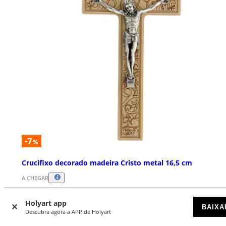
-7
%
Crucifixo decorado madeira Cristo metal 16,5 cm
A CHEGAR
Holyart app
€ 13,86
€ 14,90
BAIXA
Descubra agora a APP de Holyart